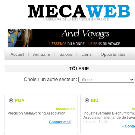
MECA
WEB
L'ANNUAIRE DE LA MÉCANIQUE EN FRANCE
Accueil
Annuaire
Salons
Liens
Opportunités
TÔLERIE
Choisir un autre secteur :
PMA
IBU
Association
A
Precision Metalworking Association
Industrieverband Blechumform
Association allemande de trava
metal en feuille
Contact mail
Conta