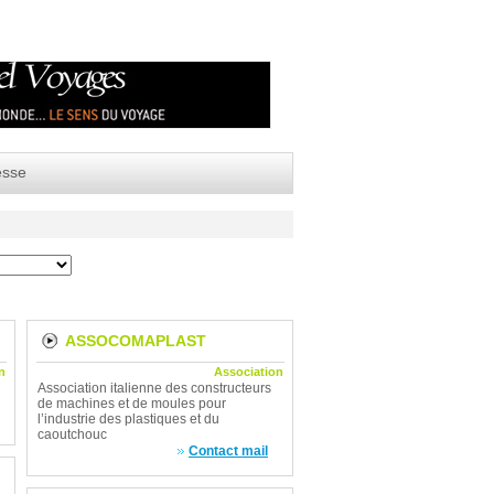
esse
ASSOCOMAPLAST
n
Association
Association italienne des constructeurs
de machines et de moules pour
l’industrie des plastiques et du
caoutchouc
Contact mail