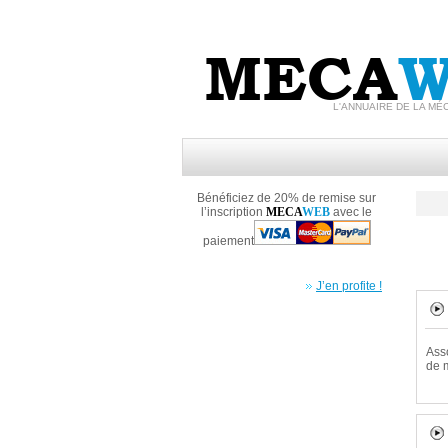
MECA
W
L'ANNUAIRE DE LA MÉ
Bénéficiez de 20% de remise sur
l’inscription
MECA
WEB
avec le
paiement
J’en profite !
Ass
de 