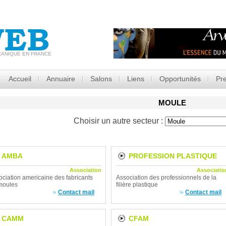
EB
CANIQUE EN FRANCE
Accueil
Annuaire
Salons
Liens
Opportunités
Pr
MOULE
Choisir un autre secteur :
AMBA
PROFESSION PLASTIQUE
Association
Associatio
ociation americaine des fabricants
Association des professionnels de la
moules
filière plastique
Contact mail
Contact mail
CAMM
CFAM