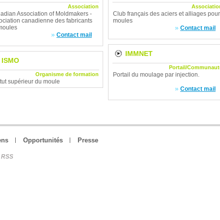
Association
Associatio
adian Association of Moldmakers -
Club français des aciers et alliages pour
ociation canadienne des fabricants
moules
moules
Contact mail
Contact mail
IMMNET
ISMO
Portail/Communaut
Organisme de formation
Portail du moulage par injection.
itut supérieur du moule
Contact mail
ens
Opportunités
Presse
RSS