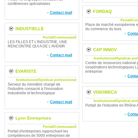
conférences spécialisées
FORDAQ
Contact mail
Portail/C
Place de marché européenne e
INDUSTIELLE
du commerce du bois
Conta
Portail/Communauté
LES FILLES ET L'INDUSTRIE, UNE
RENCONTRE QUI A DE L'AVENIR
CAP INNOV
Contact mail
Institutionnel/Syndicat pro
Centre de ressources national 
coopérations technologiques L
EVARISTE
entreprise
Conta
Institutionnel/Syndicat professionnel
Serveur du ministère chargé de
l'industrie consacré à l'innovation
VISIOMECA
industrielle et technologique
Institutionnel/Syndicat pro
Contact mail
Portail de l'industrie en Rhône 
Conta
Lyon Entreprises
Portail/Communauté
Portail d'entreprises rapprochant les
compétences de 5000 entreprises de