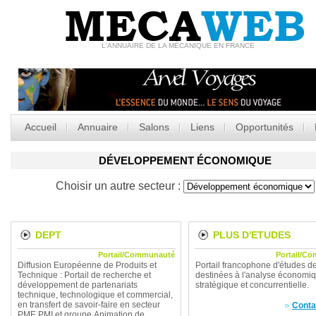
MECA
WEB
L'ANNUAIRE DE LA MÉCANIQUE EN FRANCE
Accueil
Annuaire
Salons
Liens
Opportunités
DÉVELOPPEMENT ÉCONOMIQUE
Choisir un autre secteur :
DEPT
PLUS D'ETUDES
Portail/Communauté
Portail/C
Diffusion Européenne de Produits et
Portail francophone d'études 
Technique : Portail de recherche et
destinées à l'analyse économiq
développement de partenariats
stratégique et concurrentielle.
technique, technologique et commercial,
en transfert de savoir-faire en secteur
Conta
PME,PMI et groupe.Animation de