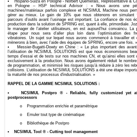
• Hispano-Suiza en Pologne - Norbert Quemerais, Representative & Co
en Pologne – HSP technical Advisor : « Nous avons une pér
machines/matériaux parfois complexe et NCSIMUL Machine nous per
gérer au mieux. Le gain de 10% que nous obtenons en simulant 
parcours d’outils avant l’usinage est important. La confiance de nos é
production dans la solution de SPRING est, quant à elle, primordiale. Jo
le manager de l’atelier utilisateurs, en est aujourd’hui convaincu. La 
étape pour nous sera d’aller plus loin dans l’optimisation des f
vibratoires. Un sujet sur lequel nous avons commencé à travailler et
mènerons à bien, avec l’aide des équipes de SPRING, encore une fois. 
• Messier-Bugatti-Dowty en Chine : « Le plus important des avant
l’utilisation de NCSIMUL SOLUTIONS est que nous économisons bea
temps d’essai et de tests sur nos machines CN, et qu’ainsi elles sont
exclusivement à la production. Nous avons également réduit le nombre 
de programmation, et minimisé les risques jusqu’à réduire à zéro les reb
collisions. L’utilisation de NCSIMUL SOLUTIONS a été une étape import
la maturité de nos processus d'industrialisation. »
RAPPEL DE LA GAMME NCSIMUL SOLUTIONS :
• NCSIMUL Postpro ® - Reliable, fully customized yet af
postprocessors
o Programmation enrichie et paramétrique
o Emuler tout type de cinématique
o Bibliothèque de Postpro
• NCSIMUL Tool ® - Cutting tool management