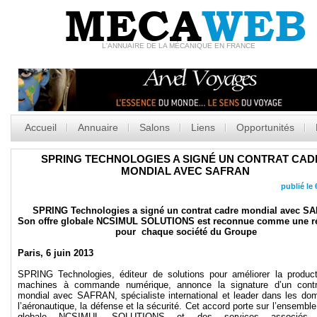
MECA
WEB
L'ANNUAIRE DE LA MÉCANIQUE EN FRANCE
Accueil
Annuaire
Salons
Liens
Opportunités
SPRING TECHNOLOGIES A SIGNÉ UN CONTRAT CAD
MONDIAL AVEC SAFRAN
publié le 
SPRING Technologies a signé un contrat cadre mondial avec S
Son offre globale NCSIMUL SOLUTIONS est reconnue comme une ré
pour chaque société du Groupe
Paris, 6 juin 2013
SPRING Technologies, éditeur de solutions pour améliorer la product
machines à commande numérique, annonce la signature d’un contr
mondial avec SAFRAN, spécialiste international et leader dans les do
l’aéronautique, la défense et la sécurité. Cet accord porte sur l’ensemble 
globale NCSIMUL SOLUTIONS et des services associés (c