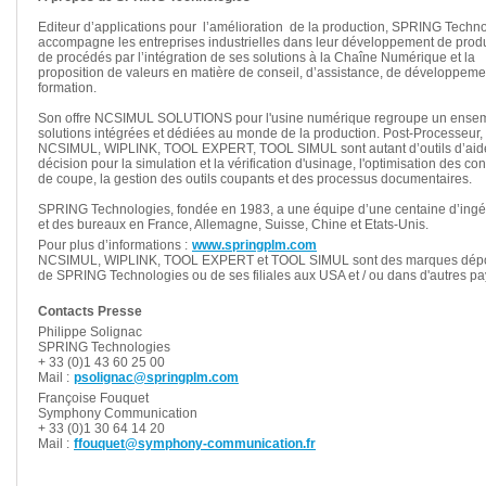
Editeur d’applications pour l’amélioration de la production, SPRING Techn
accompagne les entreprises industrielles dans leur développement de produ
de procédés par l’intégration de ses solutions à la Chaîne Numérique et la
proposition de valeurs en matière de conseil, d’assistance, de développeme
formation.
Son offre NCSIMUL SOLUTIONS pour l'usine numérique regroupe un ense
solutions intégrées et dédiées au monde de la production. Post-Processeur,
NCSIMUL, WIPLINK, TOOL EXPERT, TOOL SIMUL sont autant d’outils d’aide
décision pour la simulation et la vérification d'usinage, l'optimisation des con
de coupe, la gestion des outils coupants et des processus documentaires.
SPRING Technologies, fondée en 1983, a une équipe d’une centaine d’ingé
et des bureaux en France, Allemagne, Suisse, Chine et Etats-Unis.
Pour plus d’informations :
www.springplm.com
NCSIMUL, WIPLINK, TOOL EXPERT et TOOL SIMUL sont des marques dép
de SPRING Technologies ou de ses filiales aux USA et / ou dans d'autres pa
Contacts Presse
Philippe Solignac
SPRING Technologies
+ 33 (0)1 43 60 25 00
Mail :
psolignac@springplm.com
Françoise Fouquet
Symphony Communication
+ 33 (0)1 30 64 14 20
Mail :
ffouquet@symphony-communication.fr