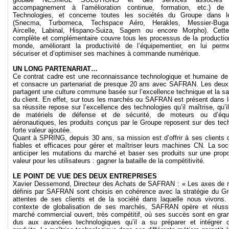
accompagnement à l’amélioration continue, formation, etc.) d
Technologies, et concerne toutes les sociétés du Groupe dans 
(Snecma, Turbomeca, Techspace Aéro, Herakles, Messier-Bugatt
Aircelle, Labinal, Hispano-Suiza, Sagem ou encore Morpho). Cet
complète et complémentaire couvre tous les processus de la productio
monde, améliorant la productivité de l’équipementier, en lui perm
sécuriser et d’optimiser ses machines à commande numérique.
UN LONG PARTENARIAT…
Ce contrat cadre est une reconnaissance technologique et humaine 
et consacre un partenariat de presque 20 ans avec SAFRAN. Les deux
partagent une culture commune basée sur l’excellence technique et la sa
du client. En effet, sur tous les marchés ou SAFRAN est présent dans 
sa réussite repose sur l’excellence des technologies qu’il maîtrise, qu’i
de matériels de défense et de sécurité, de moteurs ou d’équ
aéronautiques, les produits conçus par le Groupe reposent sur des tec
forte valeur ajoutée.
Quant à SPRING, depuis 30 ans, sa mission est d’offrir à ses clients d
fiables et efficaces pour gérer et maîtriser leurs machines CN. La soc
anticiper les mutations du marché et baser ses produits sur une propo
valeur pour les utilisateurs : gagner la bataille de la compétitivité.
LE POINT DE VUE DES DEUX ENTREPRISES
Xavier Dessemond, Directeur des Achats de SAFRAN : « Les axes de 
définis par SAFRAN sont choisis en cohérence avec la stratégie du Gr
attentes de ses clients et de la société dans laquelle nous vivons
contexte de globalisation de ses marchés, SAFRAN opère et réuss
marché commercial ouvert, très compétitif, où ses succès sont en gran
dus aux avancées technologiques qu’il a su préparer et intégrer