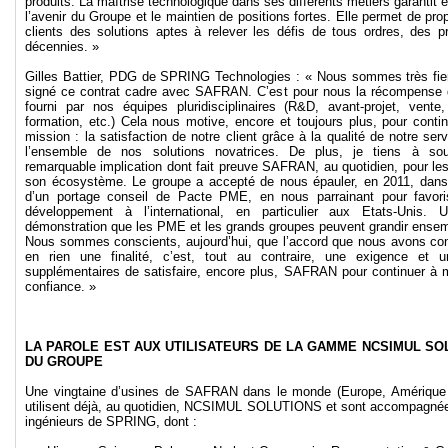
produits. La maîtrise technologique dans ses différents métiers garantit
l’avenir du Groupe et le maintien de positions fortes. Elle permet de pr
clients des solutions aptes à relever les défis de tous ordres, des p
décennies. »
Gilles Battier, PDG de SPRING Technologies : « Nous sommes très fier
signé ce contrat cadre avec SAFRAN. C’est pour nous la récompense d
fourni par nos équipes pluridisciplinaires (R&D, avant-projet, vente,
formation, etc.) Cela nous motive, encore et toujours plus, pour contin
mission : la satisfaction de notre client grâce à la qualité de notre ser
l’ensemble de nos solutions novatrices. De plus, je tiens à sou
remarquable implication dont fait preuve SAFRAN, au quotidien, pour l
son écosystème. Le groupe a accepté de nous épauler, en 2011, dans
d’un portage conseil de Pacte PME, en nous parrainant pour favori
développement à l’international, en particulier aux Etats-Unis. 
démonstration que les PME et les grands groupes peuvent grandir ensem
Nous sommes conscients, aujourd’hui, que l’accord que nous avons con
en rien une finalité, c’est, tout au contraire, une exigence et 
supplémentaires de satisfaire, encore plus, SAFRAN pour continuer à m
confiance. »
LA PAROLE EST AUX UTILISATEURS DE LA GAMME NCSIMUL SO
DU GROUPE
Une vingtaine d’usines de SAFRAN dans le monde (Europe, Amérique 
utilisent déjà, au quotidien, NCSIMUL SOLUTIONS et sont accompagnée
ingénieurs de SPRING, dont :