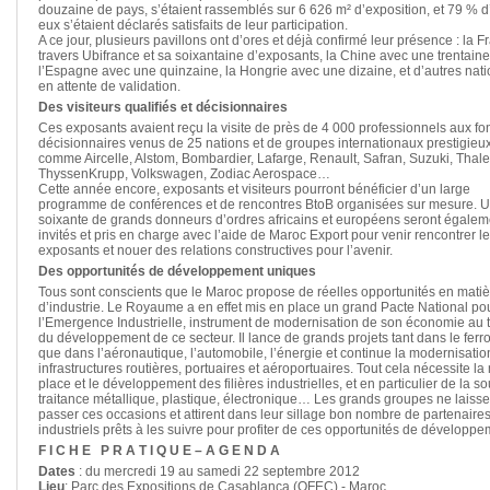
douzaine de pays, s’étaient rassemblés sur 6 626 m² d’exposition, et 79 % d
eux s’étaient déclarés satisfaits de leur participation.
A ce jour, plusieurs pavillons ont d’ores et déjà confirmé leur présence : la F
travers Ubifrance et sa soixantaine d’exposants, la Chine avec une trentaine
l’Espagne avec une quinzaine, la Hongrie avec une dizaine, et d’autres nati
en attente de validation.
Des visiteurs qualifiés et décisionnaires
Ces exposants avaient reçu la visite de près de 4 000 professionnels aux fo
décisionnaires venus de 25 nations et de groupes internationaux prestigieu
comme Aircelle, Alstom, Bombardier, Lafarge, Renault, Safran, Suzuki, Thale
ThyssenKrupp, Volkswagen, Zodiac Aerospace…
Cette année encore, exposants et visiteurs pourront bénéficier d’un large
programme de conférences et de rencontres BtoB organisées sur mesure. 
soixante de grands donneurs d’ordres africains et européens seront égalem
invités et pris en charge avec l’aide de Maroc Export pour venir rencontrer l
exposants et nouer des relations constructives pour l’avenir.
Des opportunités de développement uniques
Tous sont conscients que le Maroc propose de réelles opportunités en matiè
d’industrie. Le Royaume a en effet mis en place un grand Pacte National po
l’Emergence Industrielle, instrument de modernisation de son économie au 
du développement de ce secteur. Il lance de grands projets tant dans le ferro
que dans l’aéronautique, l’automobile, l’énergie et continue la modernisatio
infrastructures routières, portuaires et aéroportuaires. Tout cela nécessite la
place et le développement des filières industrielles, et en particulier de la so
traitance métallique, plastique, électronique… Les grands groupes ne laisse
passer ces occasions et attirent dans leur sillage bon nombre de partenaire
industriels prêts à les suivre pour profiter de ces opportunités de développe
F I C H E P R A T I Q U E – A G E N D A
Dates
: du mercredi 19 au samedi 22 septembre 2012
Lieu
: Parc des Expositions de Casablanca (OFEC) - Maroc