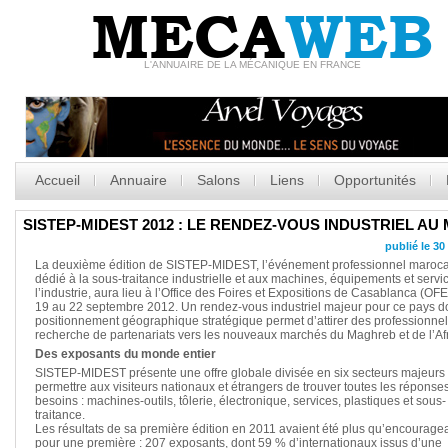
MECA
WEB
L'ANNUAIRE DE LA MÉCANIQUE EN FRANCE
Accueil
Annuaire
Salons
Liens
Opportunités
SISTEP-MIDEST 2012 : LE RENDEZ-VOUS INDUSTRIEL A
publié le 3
La deuxième édition de SISTEP-MIDEST, l’événement professionnel maroc
dédié à la sous-traitance industrielle et aux machines, équipements et servi
l’industrie, aura lieu à l’Office des Foires et Expositions de Casablanca (OF
19 au 22 septembre 2012. Un rendez-vous industriel majeur pour ce pays do
positionnement géographique stratégique permet d’attirer des professionnel
recherche de partenariats vers les nouveaux marchés du Maghreb et de l’Af
Des exposants du monde entier
SISTEP-MIDEST présente une offre globale divisée en six secteurs majeurs
permettre aux visiteurs nationaux et étrangers de trouver toutes les réponses
besoins : machines-outils, tôlerie, électronique, services, plastiques et sous-
traitance.
Les résultats de sa première édition en 2011 avaient été plus qu’encourage
pour une première : 207 exposants, dont 59 % d’internationaux issus d’une