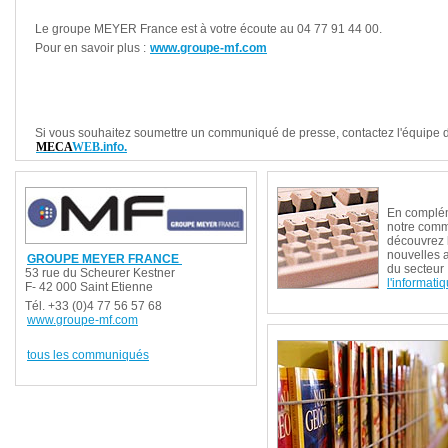
Le groupe MEYER France est à votre écoute au 04 77 91 44 00.
Pour en savoir plus :
www.groupe-mf.com
Si vous souhaitez soumettre un communiqué de presse, contactez l'équipe 
MECA
WEB
.info.
En complé
notre com
découvrez 
nouvelles 
GROUPE MEYER FRANCE
du secteur
53 rue du Scheurer Kestner
l'informati
F- 42 000 Saint Etienne
Tél. +33 (0)4 77 56 57 68
www.groupe-mf.com
tous les communiqués