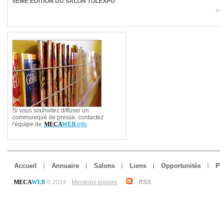
5ÈME ÉDITION DU SALON TOLEXPO
Si vous souhaitez diffuser un
communiqué de presse, contactez
l'équipe de
MECA
WEB
.info
.
Accueil
Annuaire
Salons
Liens
Opportunités
P
MECA
WEB
© 2014
Mentions légales
RSS