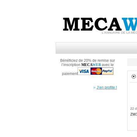
MECA
W
L'ANNUAIRE DE LA MÉ
Bénéficiez de 20% de remise sur
l’inscription
MECA
WEB
avec le
paiement
J’en profite !
22 
ZW3